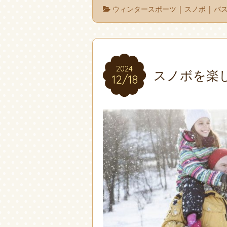
ウィンタースポーツ
|
スノボ
|
バ
2024
2024
スノボを楽
12/18
12/18