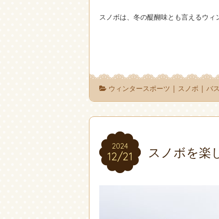
スノボは、冬の醍醐味とも言えるウィ
ウィンタースポーツ
|
スノボ
|
バ
2024
2024
スノボを楽
12/21
12/21