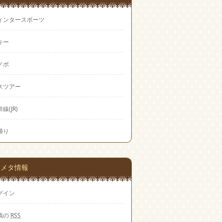
ィンタースポーツ
キー
ノボ
スツアー
線(JR)
帰り
メタ情報
グイン
稿の
RSS