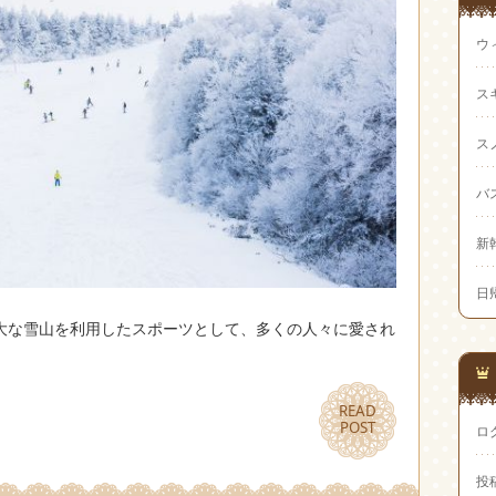
ウ
ス
ス
バ
新幹
日
大な雪山を利用したスポーツとして、多くの人々に愛され
READ
READ
POST
POST
ロ
投