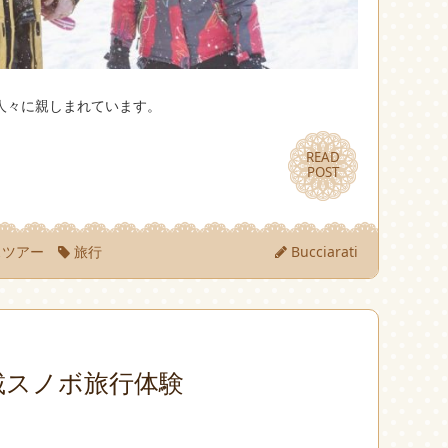
人々に親しまれています。
READ
READ
POST
POST
スツアー
旅行
Bucciarati
載スノボ旅行体験