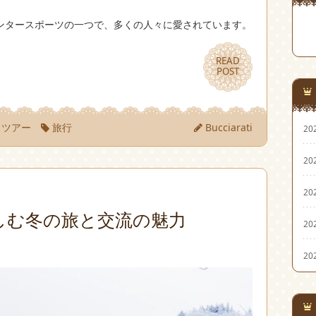
ンタースポーツの一つで、多くの人々に愛されています。
READ
READ
POST
POST
スツアー
旅行
Bucciarati
20
20
20
しむ冬の旅と交流の魅力
20
20