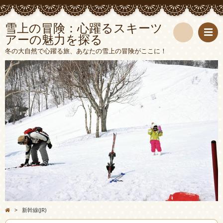
雪上の冒険：心躍るスキーツ
アーの魅力を探る
検
冬の大自然で心躍る旅、あなたの雪上の冒険がここに！
索
>
新幹線(JR)