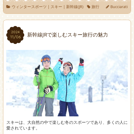
ウィンタースポーツ
|
スキー
|
新幹線(JR)
旅行
Bucciarati
2024
2024
新幹線JRで楽しむスキー旅行の魅力
11/06
11/06
スキーは、大自然の中で楽しむ冬のスポーツであり、多くの人に
愛されています。