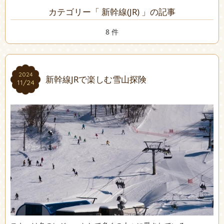
カテゴリー「 新幹線(JR) 」の記事
8 件
2024
2024
新幹線JRで楽しむ雪山探険
11/24
11/24