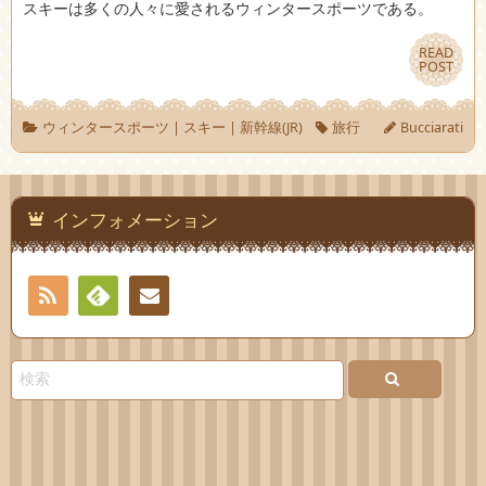
スキーは多くの人々に愛されるウィンタースポーツである。
READ
READ
POST
POST
ウィンタースポーツ
|
スキー
|
新幹線(JR)
旅行
Bucciarati
インフォメーション
RSS
Feedly
お問
い合
わせ