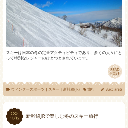
スキーは日本の冬の定番アクティビティであり、多くの人々にと
って特別なレジャーのひとつとされています。
READ
READ
POST
POST
ウィンタースポーツ
|
スキー
|
新幹線(JR)
旅行
Bucciarati
2024
2024
新幹線JRで楽しむ冬のスキー旅行
11/12
11/12