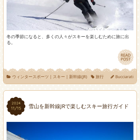
冬の季節になると、多くの人々がスキーを楽しむために旅に出
る。
READ
READ
POST
POST
ウィンタースポーツ
|
スキー
|
新幹線(JR)
旅行
Bucciarati
2024
2024
雪山を新幹線JRで楽しむスキー旅行ガイド
11/15
11/15