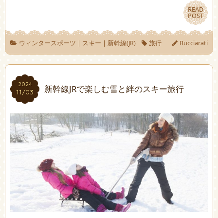
READ
READ
POST
POST
ウィンタースポーツ
|
スキー
|
新幹線(JR)
旅行
Bucciarati
2024
2024
新幹線JRで楽しむ雪と絆のスキー旅行
11/03
11/03