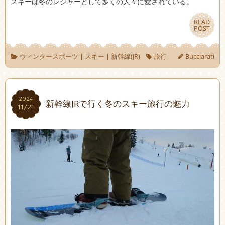
スキーは冬のレジャーとして多くの人々に愛されている。
READ
READ
POST
POST
ウィンタースポーツ
|
スキー
|
新幹線(JR)
旅行
Bucciarati
2024
2024
新幹線JRで行く冬のスキー旅行の魅力
11/21
11/21