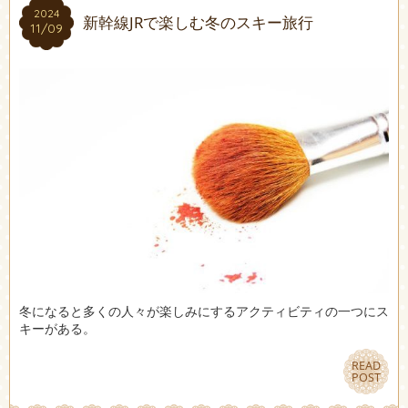
2024
2024
新幹線JRで楽しむ冬のスキー旅行
11/09
11/09
冬になると多くの人々が楽しみにするアクティビティの一つにス
キーがある。
READ
READ
POST
POST