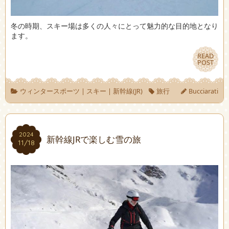
冬の時期、スキー場は多くの人々にとって魅力的な目的地となり
ます。
READ
READ
POST
POST
ウィンタースポーツ
|
スキー
|
新幹線(JR)
旅行
Bucciarati
2024
2024
新幹線JRで楽しむ雪の旅
11/18
11/18