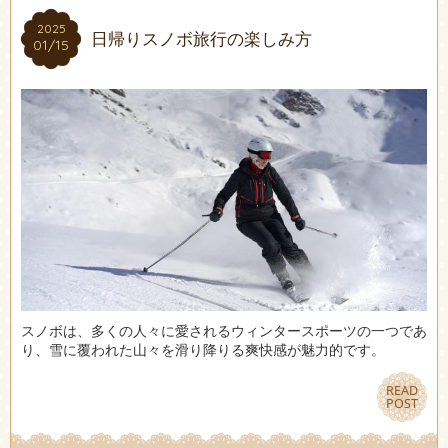
2025
2025
日帰りスノボ旅行の楽しみ方
01/15
01/15
スノボは、多くの人々に愛されるウィンタースポーツの一つであ
り、雪に覆われた山々を滑り降りる爽快感が魅力的です。
READ
READ
POST
POST