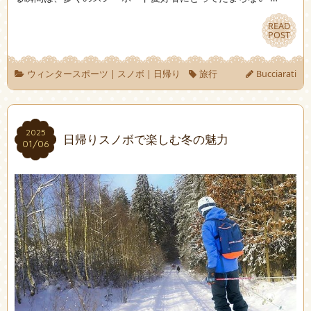
READ
READ
POST
POST
ウィンタースポーツ
|
スノボ
|
日帰り
旅行
Bucciarati
2025
2025
日帰りスノボで楽しむ冬の魅力
01/06
01/06