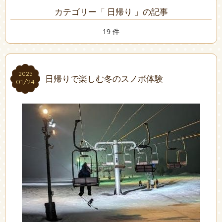
カテゴリー「 日帰り 」の記事
19 件
2025
2025
日帰りで楽しむ冬のスノボ体験
01/24
01/24