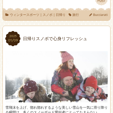
POST
POST
ウィンタースポーツ
|
スノボ
|
日帰り
旅行
Bucciarati
2025
2025
日帰りスノボで心身リフレッシュ
01/09
01/09
雪飛沫を上げ、惚れ惚れするような美しい雪山を一気に滑り降り
る瞬間は、多くのスノーボード愛好者にとってたまらない …