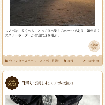
スノボは、多くの人にとって冬の楽しみの一つであり、毎年多く
のスノーボーダーが雪山に足を運ぶ。
READ
READ
POST
POST
ウィンタースポーツ
|
スノボ
|
日帰り
旅行
Bucciarati
2025
2025
日帰りで楽しむスノボの魅力
01/21
01/21