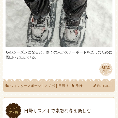
冬のシーズンになると、多くの人がスノーボードを楽しむために
雪山へと出かける。
READ
READ
POST
POST
ウィンタースポーツ
|
スノボ
|
日帰り
旅行
Bucciarati
2025
2025
日帰りスノボで素敵な冬を楽しむ
01/18
01/18