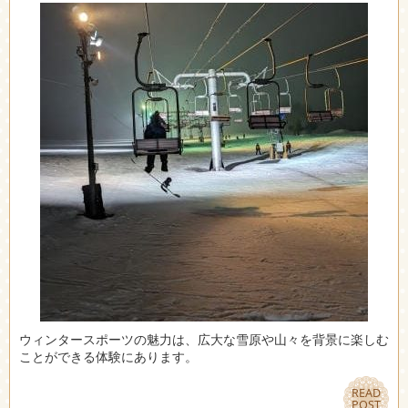
ウィンタースポーツの魅力は、広大な雪原や山々を背景に楽しむ
ことができる体験にあります。
READ
READ
POST
POST