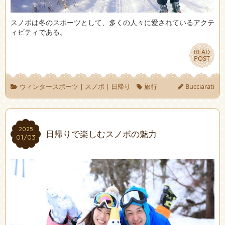
スノボは冬のスポーツとして、多くの人々に愛されているアクテ
ィビティである。
READ
READ
POST
POST
ウィンタースポーツ
|
スノボ
|
日帰り
旅行
Bucciarati
2025
2025
日帰りで楽しむスノボの魅力
01/03
01/03