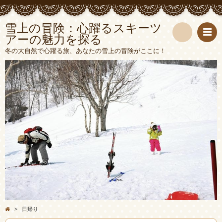
雪上の冒険：心躍るスキーツ
アーの魅力を探る
検
冬の大自然で心躍る旅、あなたの雪上の冒険がここに！
索
>
日帰り