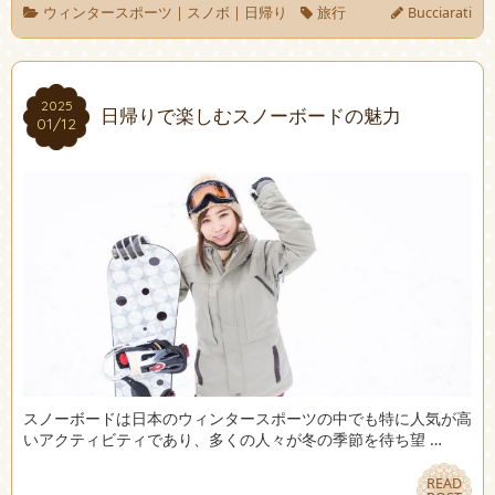
ウィンタースポーツ
|
スノボ
|
日帰り
旅行
Bucciarati
2025
2025
日帰りで楽しむスノーボードの魅力
01/12
01/12
スノーボードは日本のウィンタースポーツの中でも特に人気が高
いアクティビティであり、多くの人々が冬の季節を待ち望 …
READ
READ