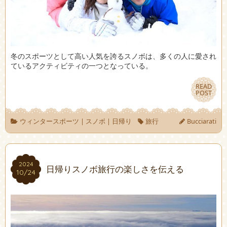
冬のスポーツとして高い人気を誇るスノボは、多くの人に愛され
ているアクティビティの一つとなっている。
READ
READ
POST
POST
ウィンタースポーツ
|
スノボ
|
日帰り
旅行
Bucciarati
2024
2024
日帰りスノボ旅行の楽しさを伝える
10/24
10/24