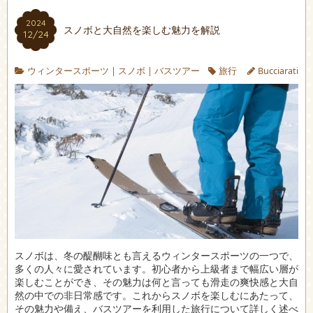
2024
スノボと大自然を楽しむ魅力を解説
12/24
ウィンタースポーツ
|
スノボ
|
バスツアー
旅行
Bucciarati
スノボは、冬の醍醐味とも言えるウィンタースポーツの一つで、
多くの人々に愛されています。
初心者から上級者まで幅広い層が
楽しむことができ、その魅力は何と言っても滑走の爽快感と大自
然の中での非日常感です。これからスノボを楽しむにあたって、
その魅力や備え、バスツアーを利用した旅行について詳しく述べ