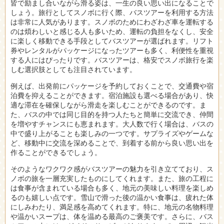
皆で励まし合いながら滑る姿は、一生の良い思い出になることで
しょう。旅行としてスノボに行く際、バスツアーを利用する方法
は非常に人気があります。スノボのためにわざわざ車を運転する
のは煩わしいと感じる人も多いため、運転の負担をなくし、安全
に楽しく移動できる手段としてバスツアーが選ばれます。リフト
券やレンタルがパッケージになったツアーも多く、利便性を重視
する人にはぴったりです。バスツアーは、格安でスノボ旅行を楽
しむ選択肢としても注目されています。
例えば、出発前にパッケージを予約しておくことで、交通費や宿
泊費を抑えることができます。宿泊施設も選べる場合があり、快
適な滞在を確保しながら滑走を楽しむことができるのです。ま
た、バスの中では同じ目的を持つ人たちと簡単に交流でき、仲間
を増やすチャンスにも恵まれます。大人数で行く場合は、バスの
中で盛り上がることも楽しみの一つです。サプライズやゲームな
ど、移動中に交流を深めることで、到着する前から良い思い出を
作ることができるでしょう。
そのようなワクワク感がバスツアーの魅力を引き立てており、ス
ノボの旅を一層充実したものにしてくれます。また、旅の工程に
は食事が含まれている場合も多く、地元の美味しい料理を楽しめ
るのも嬉しい点です。雪山で滑った後の温かい食事は、疲れた体
にしみわたり、満足感を高めてくれます。特に、地元の名物料理
や温かいスープは、体を温める最高のご褒美です。さらに、バス