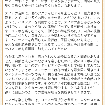
ツアーの中には、ガイドのサービスがありますので、周辺の観光
地や名所などを一緒に巡ってくれることもあります。
スノボの合間に、他のアクティビティを楽しんだり、観光名所を
巡ることで、より多くの思い出を作ることができるのです。この
ように、バスツアーを利用することで、スノボの楽しみが広がる
だけでなく、まったく新しい体験が待っている可能性もありま
す。スノボを楽しむことで、仲間との絆を深めたり、自身の技術
を向上させたり、自然の壮大さを味わったりすることができま
す。バスツアーを利用しての旅行は、手軽で楽しい方法として、
多大な選択肢を提供してくれるでしょう。旅行を計画する際は、
ぜひスノボを選択肢に加えてみてください。
心も体も満たされる、忘れられない経験になること間違いありま
せん。自然と人とのつながりを楽しむために、次のスノボの旅を
思い描いて、日々のアクティビティの一環として検討してみては
いかがでしょうか。スノーボードは冬の魅力を最大限に引き出す
ウィンタースポーツであり、初心者から上級者まで幅広い層に楽
しまれています。その最大の魅力は、爽快な滑走感と大自然の中
での非日常的な体験です。初めてスノボに挑戦する際には、バラ
ンスを取ることやターンの技術に苦労することもありますが、
徐々に自信がつき、その過程が成長を実感させてくれます。
スノボを楽しむ際には、コースの選択肢が豊富で、自身のスキル
に合ったコースを選ぶことができるのも魅力の一つです。仲間と