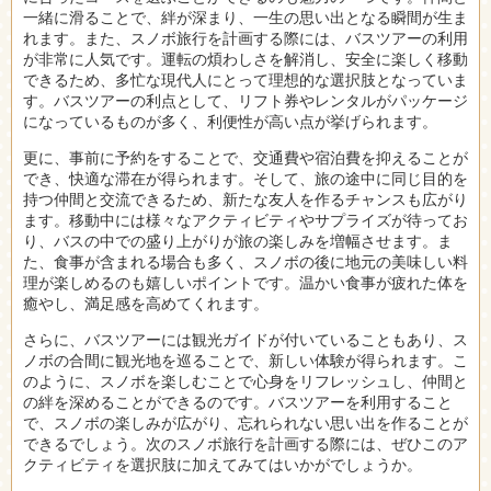
一緒に滑ることで、絆が深まり、一生の思い出となる瞬間が生ま
れます。また、スノボ旅行を計画する際には、バスツアーの利用
が非常に人気です。運転の煩わしさを解消し、安全に楽しく移動
できるため、多忙な現代人にとって理想的な選択肢となっていま
す。バスツアーの利点として、リフト券やレンタルがパッケージ
になっているものが多く、利便性が高い点が挙げられます。
更に、事前に予約をすることで、交通費や宿泊費を抑えることが
でき、快適な滞在が得られます。そして、旅の途中に同じ目的を
持つ仲間と交流できるため、新たな友人を作るチャンスも広がり
ます。移動中には様々なアクティビティやサプライズが待ってお
り、バスの中での盛り上がりが旅の楽しみを増幅させます。ま
た、食事が含まれる場合も多く、スノボの後に地元の美味しい料
理が楽しめるのも嬉しいポイントです。温かい食事が疲れた体を
癒やし、満足感を高めてくれます。
さらに、バスツアーには観光ガイドが付いていることもあり、ス
ノボの合間に観光地を巡ることで、新しい体験が得られます。こ
のように、スノボを楽しむことで心身をリフレッシュし、仲間と
の絆を深めることができるのです。バスツアーを利用すること
で、スノボの楽しみが広がり、忘れられない思い出を作ることが
できるでしょう。次のスノボ旅行を計画する際には、ぜひこのア
クティビティを選択肢に加えてみてはいかがでしょうか。