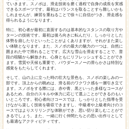
ていきます。スノボは、滑走技術を磨く過程で自身の成長を実感
できるスポーツです。最初はバランスを取ることすら難しいかも
しれませんが、練習を重ねることで徐々に自信がつき、滑走感を
得られるようになります。
特に、初心者が最初に直面するのは基本的なスタンスの取り方や
ターンの技術です。最初は後ろ向きに転んだり、しっかりとした
体勢を崩したりといったことがよくありますが、それがまた楽し
い体験となります。また、スノボの最大の魅力の一つは、自然に
囲まれた中で滑れることです。広大な雪山を滑走することで、普
段の喧騒から解放され、心身ともにリフレッシュすることができ
ます。雪質や天候も重要で、パウダースノーの滑らかさは特別な
感覚をもたらしてくれます。
そして、山の上に立った時の壮大な景色も、スノボの楽しみの一
部です。頂上からの眺めは、滑る前のワクワク感を一層引き立て
ます。スノボをする際には、赤や青、黒といった多様なコースが
あるため、自分のスキルや体力に応じて選ぶことができるのもい
いところです。初心者向けコースでは、しっかりとした指導を受
けながら楽しく技術を吸収できますし、中級者や上級者向けのコ
ースではよりスリリングな体験ができ、思い切り楽しむことがで
きるでしょう。また、一緒に行く仲間たちとの思い出作りとして
も最適なアクティビティです。