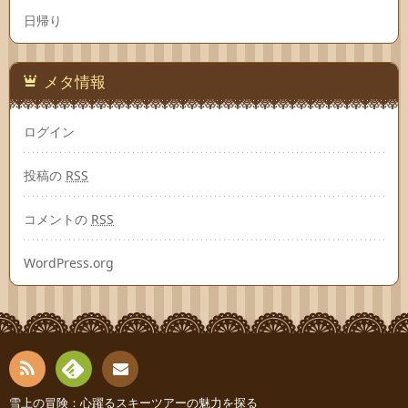
日帰り
メタ情報
ログイン
投稿の
RSS
コメントの
RSS
WordPress.org
RSS
Fee
雪上の冒険：心躍るスキーツアーの魅力を探る
お問