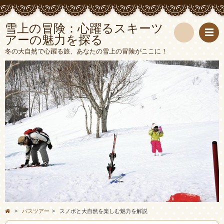
雪上の冒険：心躍るスキーツ
アーの魅力を探る
検
冬の大自然で心躍る旅、あなたの雪上の冒険がここに！
索
>
バスツアー
>
スノボと大自然を楽しむ魅力を解説