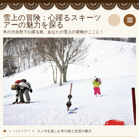
雪上の冒険：心躍るスキーツ
アーの魅力を探る
検
冬の大自然で心躍る旅、あなたの雪上の冒険がここに！
索
>
バスツアー
>
スノボを楽しむ冬の旅と交流の魅力