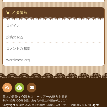
メタ情報
ログイン
投稿の
RSS
コメントの
RSS
WordPress.org
RSS
Fee
雪上の冒険：心躍るスキーツアーの魅力を探る
お問
冬の大自然で心躍る旅、あなたの雪上の冒険がここに！
Copyright © 2024-2025
雪上の冒険：心躍るスキーツアーの魅力を探る
All Rights
dly
い合