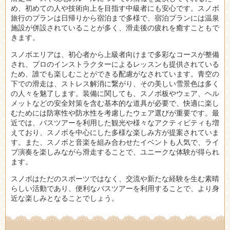
め、初めての人や技術向上を目指す中級者にも安心です。スノボ
旅行のプランは日帰りから宿泊まで多様で、宿泊プランには温泉
施設が併設されていることが多く、滑走後の疲れを癒すこともで
きます。
スノボエリアは、初心者から上級者向けまで多彩なコースが整備
され、プロのインストラクターによるレッスンも提供されている
ため、誰でも楽しむことができる配慮がなされています。青空の
下での滑走は、ストレス解消に繋がり、その美しい雪景色は多く
の人々を魅了します。装備に関しても、スノボ板やウェア、ヘル
メットなどの安全対策を含む基本的な道具が必要で、快適に楽し
むためには防寒性や防水性を考慮したウェア選びが重要です。最
近では、バスツアーを利用した観光や様々なアクティビティも増
えており、スノボを中心にした多様な楽しみ方が提案されていま
す。また、スノボと音楽を組み合わせたイベントも人気で、ライ
ブ演奏を楽しみながら滑走することで、ユニークな体験が得られ
ます。
スノボはただのスポーツではなく、交流や新たな経験を生む素晴
らしい活動であり、便利なバスツアーを利用することで、より身
近な楽しみとなることでしょう。