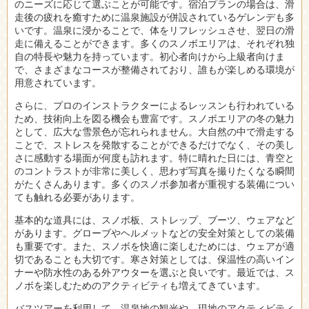
のニーズに応じて選ぶことが可能です。宿泊プランの場合は、滑
走後の疲れを癒すために温泉施設が併設されているゲレンデも多
いです。温泉に浸かることで、体をリフレッシュさせ、翌日の滑
走に備えることができます。多くのスノボエリアは、それぞれ独
自の特長や魅力を持っています。初心者向けから上級者向けま
で、さまざまなコースが整備されており、誰もが楽しめる環境が
用意されています。
さらに、プロのインストラクターによるレッスンも行われている
ため、技術向上を図る機会も豊富です。スノボエリアの冬の魅力
として、広大な雪景色が忘れられません。大自然の中で滑走する
ことで、ストレスを発散することができるだけでなく、その美し
さに感動する場面が何度も訪れます。特に晴れた日には、青空と
のコントラストが非常に美しく、思わず写真を撮りたくなる瞬間
がたくさんあります。多くのスノボ参加者が重視する装備につい
ても触れる必要があります。
基本的な道具には、スノボ板、ストレップ、ブーツ、ウェアなど
があります。グローブやヘルメットなどの安全対策としての装備
も重要です。また、スノボを快適に楽しむためには、ウェアが適
切であることも大切です。寒さ対策としては、保温性の高いイン
ナーや防水性のある外アウターを選ぶと良いです。最近では、ス
ノボを楽しむためのアクティビティも増えてきています。
バスツアーを利用して、温泉地の観光や、現地のアクティビティ