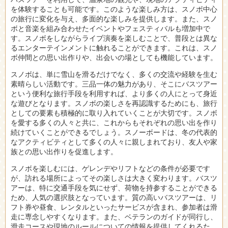
を体験することも可能です。このような楽しみ方は、スノボ中心
の旅行に変化を与え、多面的な楽しみを提供します。また、スノ
ボと音楽を組み合わせたイベントやフェスティバルも増加中で
す。スノボをしながらライブ演奏を楽しむことで、普段とは異な
るエンターテインメントに触れることができます。これは、スノ
ボ仲間との思い出作りや、出会いの場としても機能しています。
スノボは、単に雪山を滑るだけでなく、多くの交流や経験を生む
素晴らしい活動です。三品一体の魅力があり、そこにバスツアー
という便利な旅行手段を利用すれば、より多くの人にとって身近
な遊びとなります。スノボの楽しさを再認識するためにも、旅行
としての要素も積極的に取り入れていくことが大切です。スノボ
を愛する多くの人々と共に、これからもそれぞれの思い出を作り
続けていくことができるでしょう。スノーボードは、冬の代表的
なアクティビティとして多くの人々に親しまれており、友人や家
族との思い出作りを促進します。
スノボを楽しむには、ゲレンデやリフトなどの条件が必要です
が、訪れる場所によってその楽しさは大きく変わります。バスツ
アーは、特に交通手段を気にせず、荷物を持参することができる
ため、人気の選択肢となっています。質の高いバスツアーは、リ
フト券や昼食、レンタルといったサービスが含まれ、参加者は滑
走に専念しやすくなります。また、ベテランのガイドが同行し、
滑走コースや現地のルールについての情報を提供してくれるた