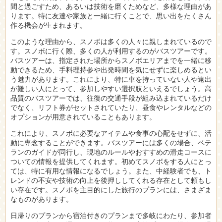
間と過ごすため、あるいは技術を磨くためなど、多様な理由があ
ります。特に友達や家族と一緒に行くことで、思い出をたくさん
作る機会が生まれます。
このような理由から、スノボは多くの人々に親しまれているので
す。スノボに行く際、多くの人が利用するのがバスツアーです。
バスツアーは、指定された場所からスノボエリアまでを一緒に移
動できるため、手料理持参や出発時間を気にせずに楽しめるとい
う魅力があります。これにより、特に車を持っていない人や遠出
が難しい人にとって、参加しやすい選択肢といえるでしょう。高
品質のバスツアーでは、往復の交通手段が組み込まれているだけ
でなく、リフト券がセットされていたり、昼食やレンタルなどの
オプションが用意されていることもあります。
これにより、スノボに必要なアイテムや食事の心配をせずに、活
動に専念することができます。バスツアーには多くの場合、ベテ
ランのガイドが同行し、現地のルールやおすすめの滑走コースに
ついての情報を提供してくれます。初めてスノボをする人にとっ
ては、特に有用な情報になるでしょう。また、中経験者でも、ト
レンドの不安や技術の向上を後押ししてくれる存在として頼もし
い存在です。スノボを主目的にした旅行のプランには、さまざま
なものがあります。
日帰りのプランから宿泊付きのプランまで多岐にわたり、参加者